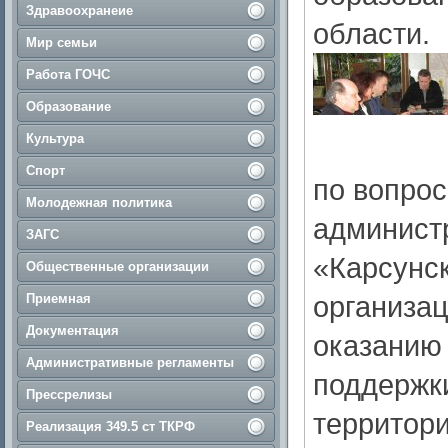
Здравоохранеие
области.
Мир семьи
Работа ГОЧС
Образование
Культура
Спорт
по вопрос
Молодежная политика
админист
ЗАГС
«Карсунс
Общественные организации
организац
Приемная
Документация
оказанию
Административные регламенты
поддержк
Прессрелизы
территор
Реализация 349.5 ст ТКРФ