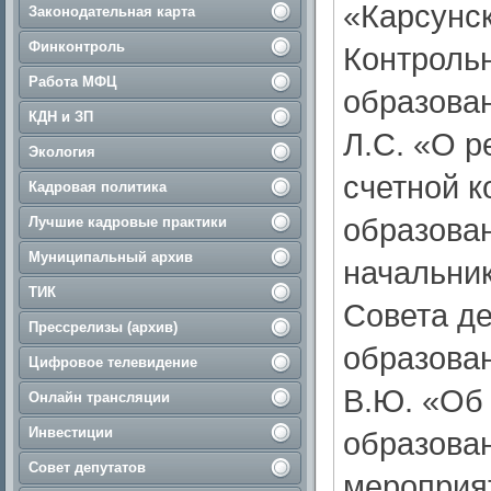
«Карсунск
Законодательная карта
Финконтроль
Контроль
Работа МФЦ
образова
КДН и ЗП
Л.С. «О р
Экология
счетной 
Кадровая политика
образован
Лучшие кадровые практики
Муниципальный архив
начальник
ТИК
Совета д
Прессрелизы (архив)
образова
Цифровое телевидение
В.Ю. «Об
Онлайн трансляции
Инвестиции
образован
Совет депутатов
мероприя