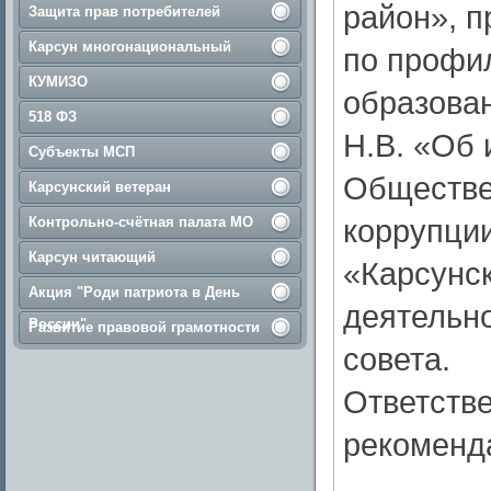
район», 
Защита прав потребителей
Карсун многонациональный
по профи
КУМИЗО
образова
518 ФЗ
Н.В. «Об 
Субъекты МСП
Обществе
Карсунский ветеран
коррупци
Контрольно-счётная палата МО
Карсун читающий
«Карсунск
Акция "Роди патриота в День
деятельн
России"
Развитие правовой грамотности
совета.
Ответств
рекоменд