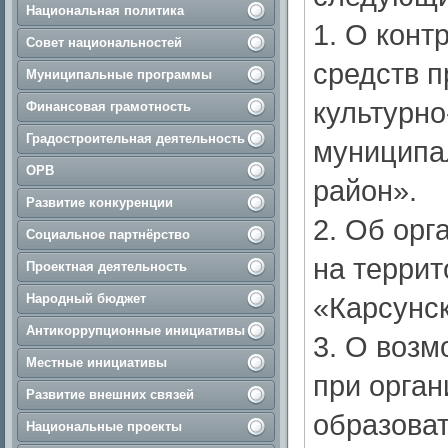
Национальная политика
1. О конт
Совет национальностей
средств п
Муниципальные программы
культурно
Финансовая грамотность
Градостроительная деятельность
муниципа
ОРВ
район».
Развитие конкуренции
2. Об орг
Социальное партнёрство
на терри
Проектная деятельность
Народный бюджет
«Карсунск
Антикоррупционные инициативы
3. О возм
Местные инициативы
при орган
Развитие внешних связей
образова
Национальные проекты