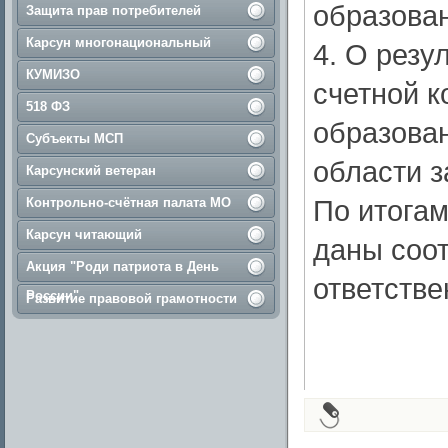
образован
Защита прав потребителей
Карсун многонациональный
4. О резу
КУМИЗО
счетной 
518 ФЗ
образова
Субъекты МСП
области з
Карсунский ветеран
По итогам
Контрольно-счётная палата МО
Карсун читающий
даны соо
Акция "Роди патриота в День
ответств
России"
Развитие правовой грамотности