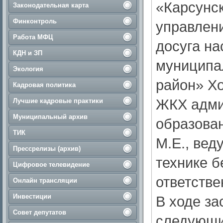
«Карсунск
Законодательная карта
Финконтроль
управлени
Работа МФЦ
досуга н
КДН и ЗП
муниципа
Экология
район» Хо
Кадровая политика
ЖКХ адми
Лучшие кадровые практики
Муниципальный архив
образова
ТИК
М.Е., вед
Прессрелизы (архив)
технике б
Цифровое телевидение
ответств
Онлайн трансляции
Инвестиции
В ходе з
Совет депутатов
следующи