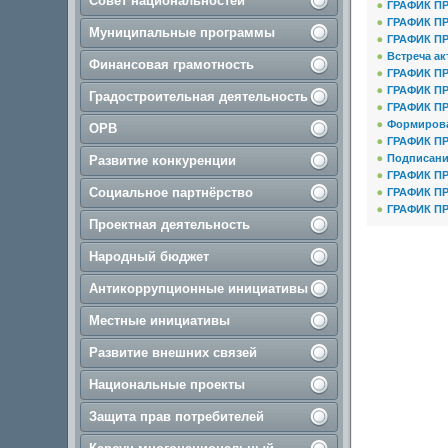
Совет национальностей
ГРАФИК П
ГРАФИК П
Муниципальные программы
ГРАФИК П
Встреча а
Финансовая грамотность
ГРАФИК П
ГРАФИК П
Градостроительная деятельность
ГРАФИК П
Формирова
ОРВ
ГРАФИК П
Подписани
Развитие конкуренции
ГРАФИК П
Социальное партнёрство
ГРАФИК П
ГРАФИК П
Проектная деятельность
Народный бюджет
Антикоррупционные инициативы
Местные инициативы
Развитие внешних связей
Национальные проекты
Защита прав потребителей