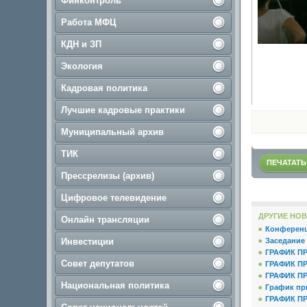
Финконтроль
Работа МФЦ
КДН и ЗП
Экология
Кадровая политика
Лучшие кадровые практики
Муниципальный архив
ТИК
ПЕЧАТАТЬ
Прессрелизы (архив)
Цифровое телевидение
ДРУГИЕ НОВ
Онлайн трансляции
Конференц
Инвестиции
Заседание 
ГРАФИК П
Совет депутатов
ГРАФИК П
ГРАФИК П
Национальная политика
График при
ГРАФИК П