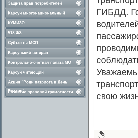
Защита прав потребителей
ГИБДД. Г
Карсун многонациональный
водителей
КУМИЗО
518 ФЗ
пассажиро
Субъекты МСП
проводим
Карсунский ветеран
соблюдат
Контрольно-счётная палата МО
Уважаемы
Карсун читающий
транспорт
Акция "Роди патриота в День
России"
Развитие правовой грамотности
свою жизн