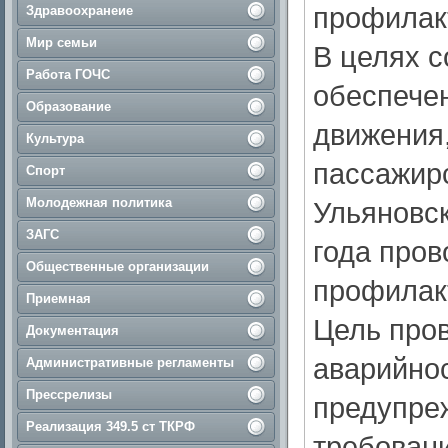
профилак
Здравоохранеие
Мир семьи
В целях 
Работа ГОЧС
обеспече
Образование
движения
Культура
пассажирс
Спорт
Молодежная политика
Ульяновск
ЗАГС
года пров
Общественные организации
профилак
Приемная
Цель про
Документация
аварийнос
Административные регламенты
Прессрелизы
предупре
Реализация 349.5 ст ТКРФ
требован