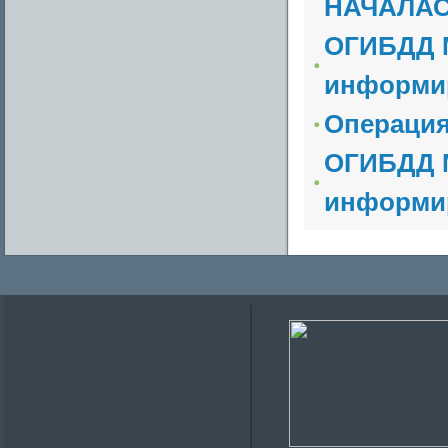
НАЧАЛАС
ОГИБДД М
информи
Операция
ОГИБДД М
информи