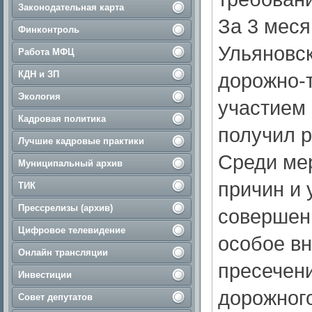
Законодательная карта
За 3 меся
Финконтроль
Ульяновск
Работа МФЦ
КДН и ЗП
дорожно-
Экология
участием 
Кадровая политика
получил р
Лучшие кадровые практики
Среди ме
Муниципальный архив
причин и
ТИК
Прессрелизы (архив)
совершен
Цифровое телевидение
особое в
Онлайн трансляции
пресечен
Инвестиции
дорожног
Совет депутатов