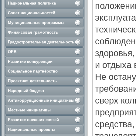
положений
Национальная политика
Совет национальностей
эксплуата
Муниципальные программы
техническ
Финансовая грамотность
соблюден
Градостроительная деятельность
здоровья,
ОРВ
Развитие конкуренции
и отдыха 
Социальное партнёрство
Не остану
Проектная деятельность
требовани
Народный бюджет
сверх кол
Антикоррупционные инициативы
предприят
Местные инициативы
Развитие внешних связей
средства,
Национальные проекты
транспорт