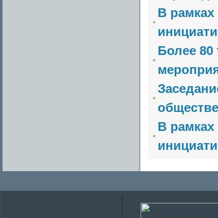
В рамках
инициати
Более 80
мероприят
Заседани
обществе
В рамках
инициати