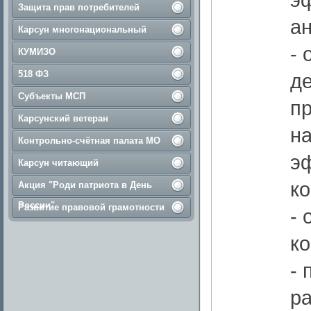
Защита прав потребителей
ан
Карсун многонациональный
- 
КУМИЗО
518 ФЗ
де
Субъекты МСП
пр
Карсунский ветеран
н
Контрольно-счётная палата МО
э
Карсун читающий
ко
Акция "Роди патриота в День
России"
Развитие правовой грамотности
- 
ко
-
р