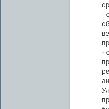
ор
-
о
в
пр
- 
п
р
а
Ул
п