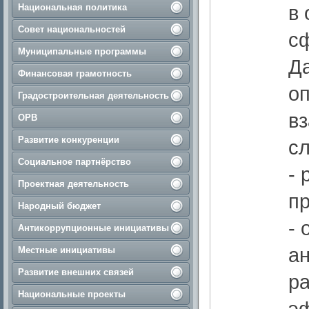
в 
Национальная политика
Совет национальностей
с
Муниципальные программы
Д
Финансовая грамотность
о
Градостроительная деятельность
в
ОРВ
Развитие конкуренции
с
Социальное партнёрство
- 
Проектная деятельность
пр
Народный бюджет
- 
Антикоррупционные инициативы
а
Местные инициативы
Развитие внешних связей
р
Национальные проекты
э