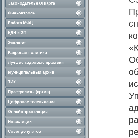
Законодательная карта
П
Финконтроль
с
Работа МФЦ
КДН и ЗП
к
Экология
«
Кадровая политика
О
Лучшие кадровые практики
об
Муниципальный архив
и
ТИК
Прессрелизы (архив)
У
Цифровое телевидение
а
Онлайн трансляции
ра
Инвестиции
ре
Совет депутатов