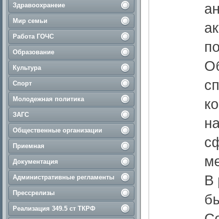
а
Здравоохранеие
Мир семьи
а
Работа ГОЧС
п
Образование
О
Культура
с
Спорт
Молодежная политика
ко
ЗАГС
на
Общественные организации
сф
Приемная
ме
Документация
В 
Административные регламенты
Прессрелизы
б
Реализация 349.5 ст ТКРФ
С