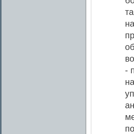
бо
т
н
п
о
в
- 
на
у
а
м
по