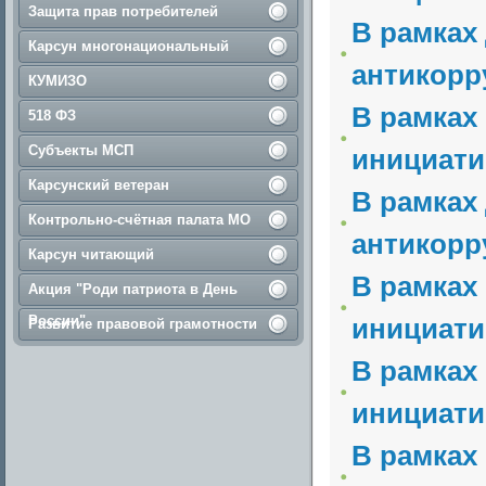
Защита прав потребителей
В рамках
Карсун многонациональный
антикорр
КУМИЗО
В рамках
518 ФЗ
Субъекты МСП
инициати
Карсунский ветеран
В рамках
Контрольно-счётная палата МО
антикорр
Карсун читающий
В рамках
Акция "Роди патриота в День
России"
инициати
Развитие правовой грамотности
В рамках
инициати
В рамках