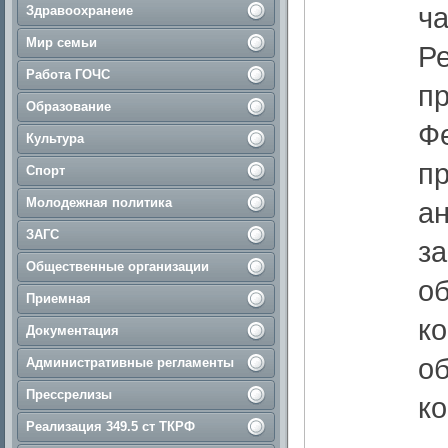
ча
Здравоохранеие
Мир семьи
Ре
Работа ГОЧС
пр
Образование
Ф
Культура
пр
Спорт
Молодежная политика
а
ЗАГС
з
Общественные организации
об
Приемная
ко
Документация
о
Административные регламенты
Прессрелизы
ко
Реализация 349.5 ст ТКРФ