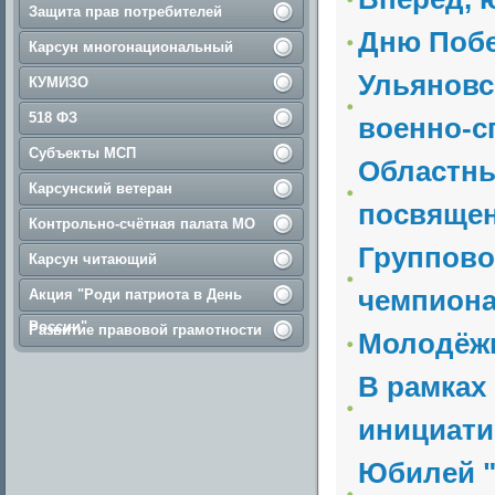
Защита прав потребителей
Дню Побе
Карсун многонациональный
Ульяновс
КУМИЗО
518 ФЗ
военно-сп
Субъекты МСП
Oбластны
Карсунский ветеран
посвящен
Контрольно-счётная палата МО
Группово
Карсун читающий
чемпиона
Акция "Роди патриота в День
России"
Развитие правовой грамотности
Молодёжн
В рамках
инициати
Юбилей "