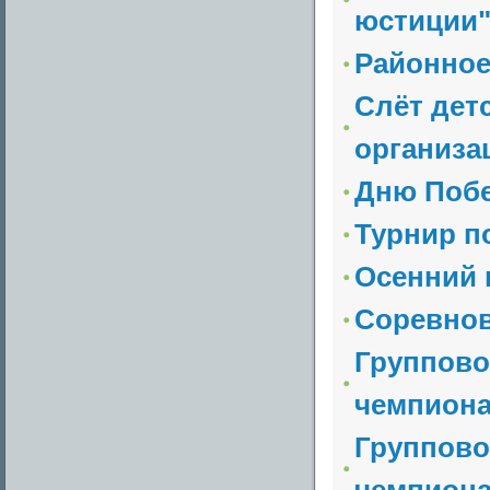
юстиции
Районное
Слёт дет
организа
Дню Побе
Турнир п
Осенний 
Соревнов
Группово
чемпиона
Группово