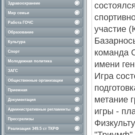
состоялся
Здравоохранеие
Мир семьи
спортивно
Работа ГОЧС
участие (
Образование
Базарнос
Культура
команда 
Спорт
Молодежная политика
имени ген
ЗАГС
Игра сост
Общественные организации
подготовк
Приемная
метание г
Документация
игры - пл
Административные регламенты
Прессрелизы
Физкульту
Реализация 349.5 ст ТКРФ
"Триумф".