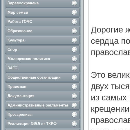
Здравоохранеие
Мир семьи
Работа ГОЧС
Дорогие ж
Образование
сердца п
Культура
Спорт
правосла
Молодежная политика
ЗАГС
Это вели
Общественные организации
двух тыся
Приемная
из самых 
Документация
Административные регламенты
крещении
Прессрелизы
правосла
Реализация 349.5 ст ТКРФ