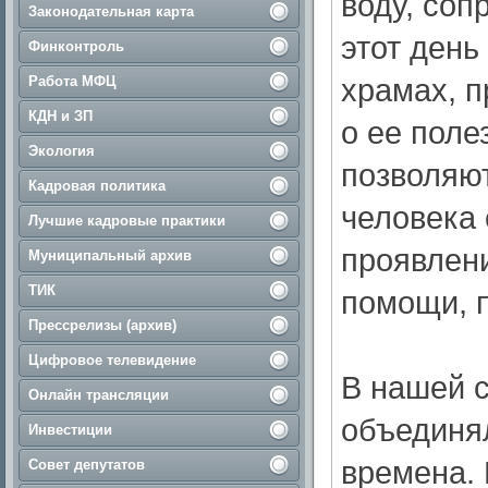
воду, соп
Законодательная карта
этот день
Финконтроль
храмах, п
Работа МФЦ
КДН и ЗП
о ее поле
Экология
позволяют
Кадровая политика
человека 
Лучшие кадровые практики
проявлени
Муниципальный архив
ТИК
помощи, 
Прессрелизы (архив)
Цифровое телевидение
В нашей 
Онлайн трансляции
объединя
Инвестиции
времена. 
Совет депутатов