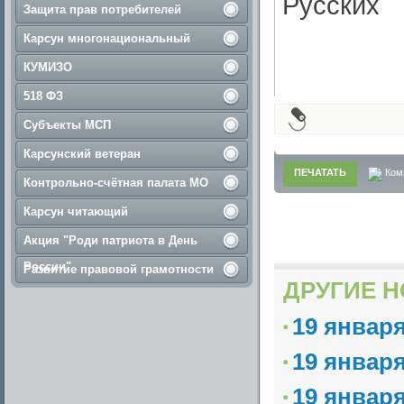
Русских
Защита прав потребителей
Карсун многонациональный
КУМИЗО
518 ФЗ
Субъекты МСП
Карсунский ветеран
ПЕЧАТАТЬ
Ком
Контрольно-счётная палата МО
Карсун читающий
Акция "Роди патриота в День
России"
Развитие правовой грамотности
ДРУГИЕ Н
19 январ
19 январ
19 январ