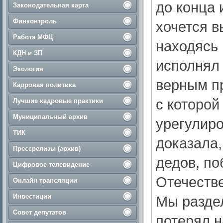
до конца 
Законодательная карта
Финконтроль
хочется в
Работа МФЦ
находясь 
КДН и ЗП
исполнял 
Экология
верным пр
Кадровая политика
с которой
Лучшие кадровые практики
Муниципальный архив
урегулир
ТИК
доказала,
Прессрелизы (архив)
дедов, п
Цифровое телевидение
Отечестве
Онлайн трансляции
Инвестиции
Мы раздел
Совет депутатов
потерял н