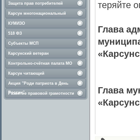
теряйте о
Защита прав потребителей
Карсун многонациональный
КУМИЗО
Глава ад
518 ФЗ
муницип
Субъекты МСП
«Карсунс
Карсунский ветеран
Контрольно-счётная палата МО
Карсун читающий
Акция "Роди патриота в День
Глава му
России"
Развитие правовой грамотности
«Карсун