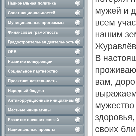
Национальная политика
мужей и д
Совет национальностей
всем учас
Муниципальные программы
нашим зе
Финансовая грамотность
Градостроительная деятельность
Журавлёв
ОРВ
В настоя
Развитие конкуренции
проживаю
Социальное партнёрство
вам, доро
Проектная деятельность
Народный бюджет
выражаем 
Антикоррупционные инициативы
мужество 
Местные инициативы
здоровья,
Развитие внешних связей
своих бли
Национальные проекты