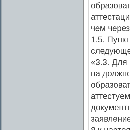
образова
аттестаци
чем через
1.5. Пунк
следующе
«3.3. Для
на должно
образова
аттестуе
документ
заявлени
8 к наст