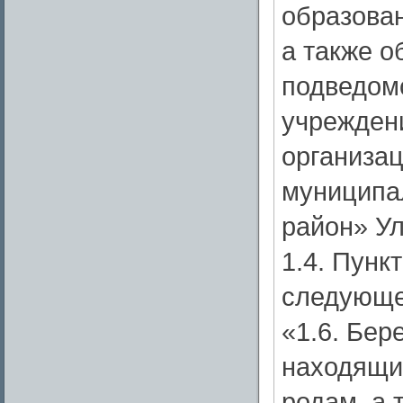
образован
а также о
подведом
учрежден
организа
муниципа
район» Ул
1.4. Пунк
следующе
«1.6. Бе
находящие
родам, а 