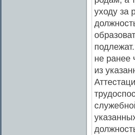
уходу за 
должность
образова
подлежат.
не ранее 
из указан
Аттестаци
трудоспо
служебно
указанных
должность