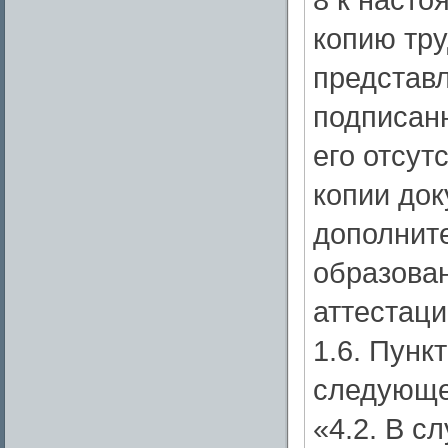
копию тру
представл
подписан
его отсут
копии док
дополнит
образова
аттестаци
1.6. Пунк
следующе
«4.2. В с