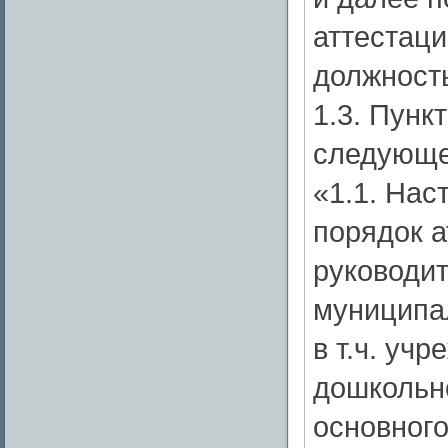
аттестаци
должность
1.3. Пунк
следующе
«1.1. На
порядок а
руководит
муниципа
в т.ч. уч
дошкольно
основного