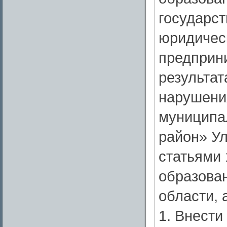
государст
юридичес
предприни
результа
нарушени
муниципа
район» Ул
статьями 
образова
области, а
1. Внести