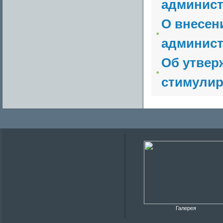
админист
О внесен
админист
Об утвер
стимулир
Галерея