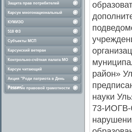
образова
Защита прав потребителей
Карсун многонациональный
дополните
КУМИЗО
подведом
518 ФЗ
учрежден
Субъекты МСП
организа
Карсунский ветеран
муниципа
Контрольно-счётная палата МО
Карсун читающий
район» Ул
Акция "Роди патриота в День
предписа
России"
Развитие правовой грамотности
науки Уль
73-ИОГВ-
нарушени
образован