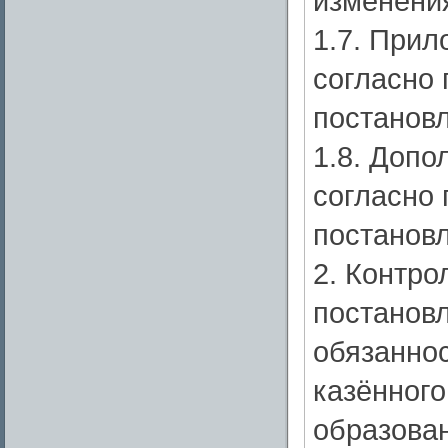
изменения
1.7. При
согласно
постанов
1.8. Доп
согласно
постанов
2. Контро
постанов
обязанно
казённог
образова