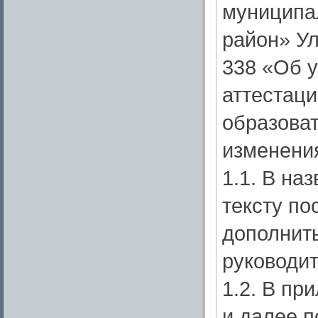
муниципа
район» Ул
338 «Об 
аттестац
образова
изменени
1.1. В на
тексту по
дополнить
руководит
1.2. В пр
и далее п