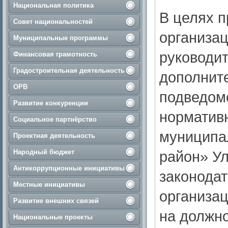
Национальная политика
В целях п
Совет национальностей
организац
Муниципальные программы
руководи
Финансовая грамотность
Градостроительная деятельность
дополнит
ОРВ
подведом
Развитие конкуренции
норматив
Социальное партнёрство
муниципа
Проектная деятельность
Народный бюджет
район» У
Антикоррупционные инициативы
законода
Местные инициативы
организац
Развитие внешних связей
на должно
Национальные проекты