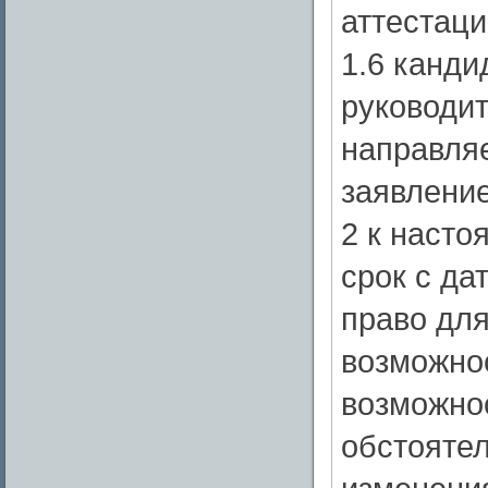
аттестаци
1.6 канди
руководи
направля
заявлени
2 к наст
срок с да
право для
возможнос
возможнос
обстояте