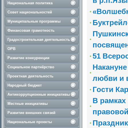
в р.п.Язы
Национальная политика
«Волшебн
Совет национальностей
Буктрейл
Муниципальные программы
Финансовая грамотность
Пушкинск
Градостроительная деятельность
посвящен
ОРВ
51 Всеро
Развитие конкуренции
Накануне
Социальное партнёрство
Проектная деятельность
любви и 
Народный бюджет
Гости Ка
Антикоррупционные инициативы
В рамках
Местные инициативы
правовой
Развитие внешних связей
Праздник
Национальные проекты