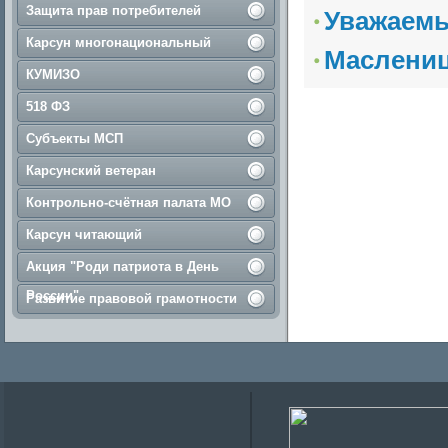
Защита прав потребителей
Уважаемы
Карсун многонациональный
Маслениц
КУМИЗО
518 ФЗ
Субъекты МСП
Карсунский ветеран
Контрольно-счётная палата МО
Карсун читающий
Акция "Роди патриота в День
России"
Развитие правовой грамотности