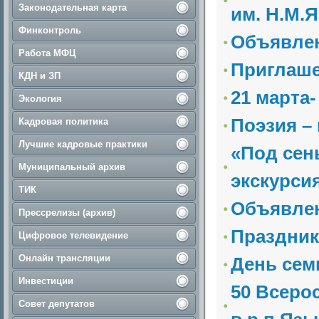
Законодательная карта
им. Н.М.Я
Финконтроль
Объявле
Работа МФЦ
Приглаш
КДН и ЗП
21 марта
Экология
Поэзия –
Кадровая политика
Лучшие кадровые практики
«Под сен
Муниципальный архив
экскурсия
ТИК
Объявле
Прессрелизы (архив)
Праздник
Цифровое телевидение
Онлайн трансляции
День сем
Инвестиции
50 Всеро
Совет депутатов