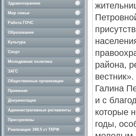
жительни
Здравоохранеие
Мир семьи
Петровно
Работа ГОЧС
присутст
Образование
населения
Культура
правоохр
Спорт
Молодежная политика
района, р
ЗАГС
вестник».
Общественные организации
Галина Пе
Приемная
и с благо
Документация
которые н
Административные регламенты
Прессрелизы
годы, осо
Реализация 349.5 ст ТКРФ
молодым 