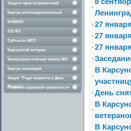
8 сентяб
Защита прав потребителей
Ленингра
Карсун многонациональный
КУМИЗО
27 январ
518 ФЗ
27 январ
Субъекты МСП
27 январ
Карсунский ветеран
Заседани
Контрольно-счётная палата МО
В Карсун
Карсун читающий
Акция "Роди патриота в День
участницу
России"
Развитие правовой грамотности
День сня
В Карсун
ветерано
В Карсун