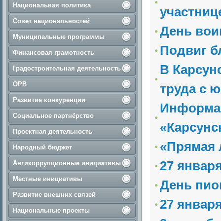
Национальная политика
участниц
Совет национальностей
День вои
Муниципальные программы
Подвиг б
Финансовая грамотность
В Карсун
Градостроительная деятельность
ОРВ
труда с 
Развитие конкуренции
Информац
Социальное партнёрство
«Карсунс
Проектная деятельность
«Прямая 
Народный бюджет
27 январ
Антикоррупционные инициативы
Местные инициативы
День пио
Развитие внешних связей
27 январ
Национальные проекты