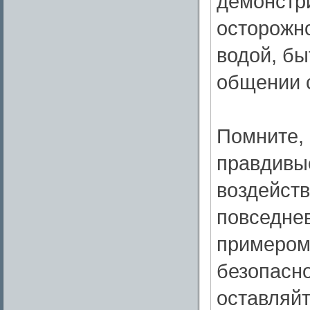
демонстр
осторожно
водой, бы
общении 
Помните,
правдивы
воздейств
повседнев
примером
безопасно
оставляйт