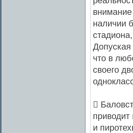
реальност
внимание 
наличии 
стадиона,
Допуская 
что в люб
своего дв
однокласс
​ Баловс
приводит 
и пироте