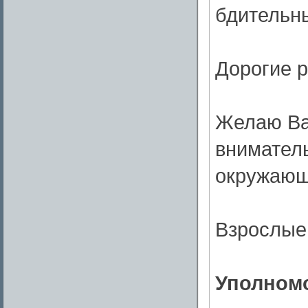
бдительн
Дорогие р
Желаю Вам
внимател
окружающ
Взрослые!
Уполномо