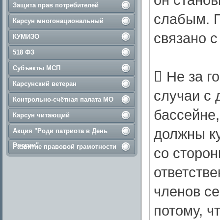
Защита прав потребителей
слабым. 
Карсун многонациональный
связано с
КУМИЗО
518 ФЗ
Субъекты МСП
​ Не за 
Карсунский ветеран
случаи с 
Контрольно-счётная палата МО
бассейне,
Карсун читающий
должны к
Акция "Роди патриота в День
России"
Развитие правовой грамотности
со сторон
ответстве
членов се
потому, ч