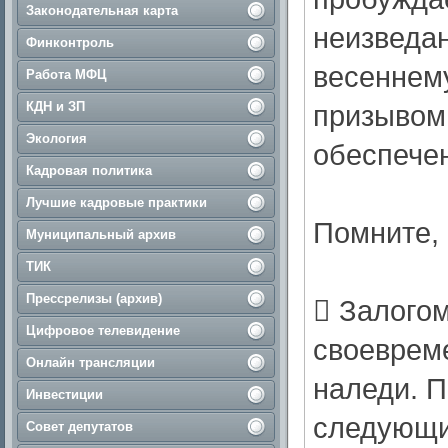
Законодательная карта
неизведан
Финконтроль
весеннем
Работа МФЦ
КДН и ЗП
призывом
Экология
обеспечен
Кадровая политика
Лучшие кадровые практики
Помните, 
Муниципальный архив
ТИК
Прессрелизы (архив)
​ Залого
Цифровое телевидение
своевреме
Онлайн трансляции
наледи. П
Инвестиции
следующи
Совет депутатов