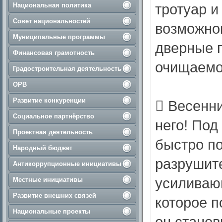
тротуар и
Национальная политика
Совет национальностей
возможног
Муниципальные программы
дверные 
Финансовая грамотность
очищаемог
Градостроительная деятельность
ОРВ
Развитие конкуренции
​ Весенн
Социальное партнёрство
него! Под
Проектная деятельность
быстро по
Народный бюджет
разрушите
Антикоррупционные инициативы
усиливающ
Местные инициативы
Развитие внешних связей
которое п
Национальные проекты
он станов