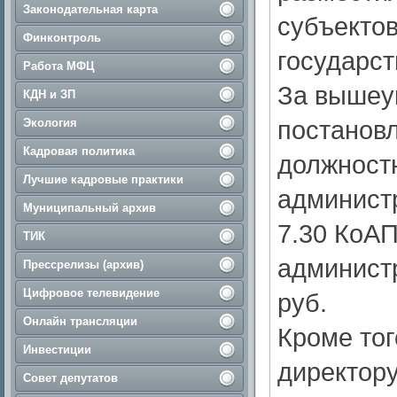
Законодательная карта
субъекто
Финконтроль
государст
Работа МФЦ
За вышеу
КДН и ЗП
постанов
Экология
Кадровая политика
должност
Лучшие кадровые практики
администр
Муниципальный архив
7.30 КоАП
ТИК
администр
Прессрелизы (архив)
Цифровое телевидение
руб.
Онлайн трансляции
Кроме тог
Инвестиции
директору
Совет депутатов