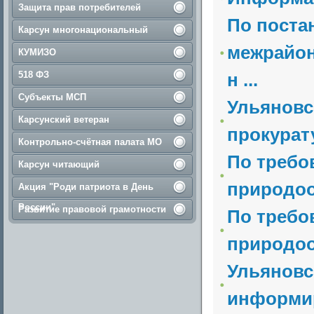
Защита прав потребителей
По поста
Карсун многонациональный
межрайон
КУМИЗО
518 ФЗ
н ...
Субъекты МСП
Ульяновс
Карсунский ветеран
прокурат
Контрольно-счётная палата МО
По требо
Карсун читающий
природоо
Акция "Роди патриота в День
России"
Развитие правовой грамотности
По требо
природоох
Ульяновс
информи