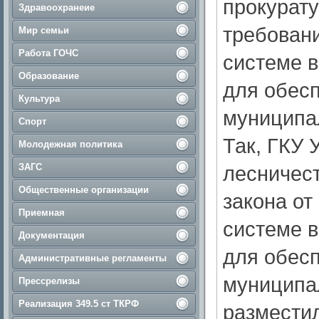
прокурату
Здравоохранеие
требовани
Мир семьи
Работа ГОЧС
системе в
Образование
для обесп
Культура
муниципа
Спорт
Так, ГКУ 
Молодежная политика
ЗАГС
лесничес
Общественные организации
закона от
Приемная
системе в
Документация
для обесп
Административные регламенты
муниципа
Прессрелизы
Реализация 349.5 ст ТКРФ
разместил