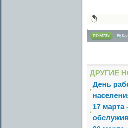
ПЕЧАТАТЬ
Ком
ДРУГИЕ Н
День раб
населени
17 марта
обслужив