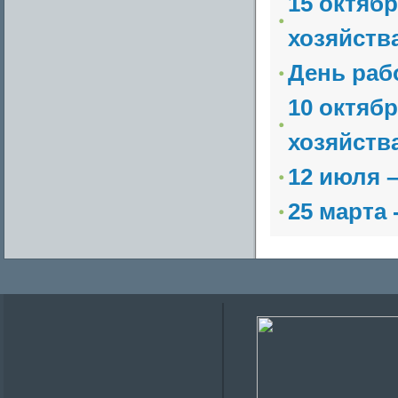
15 октяб
хозяйств
День раб
10 октябр
хозяйств
12 июля 
25 марта