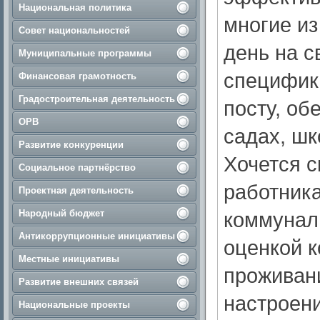
Национальная политика
многие из
Совет национальностей
день на с
Муниципальные программы
специфик
Финансовая грамотность
Градостроительная деятельность
посту, об
ОРВ
садах, шк
Развитие конкуренции
Хочется с
Социальное партнёрство
работник
Проектная деятельность
Народный бюджет
коммуналь
Антикоррупционные инициативы
оценкой к
Местные инициативы
проживани
Развитие внешних связей
настроени
Национальные проекты