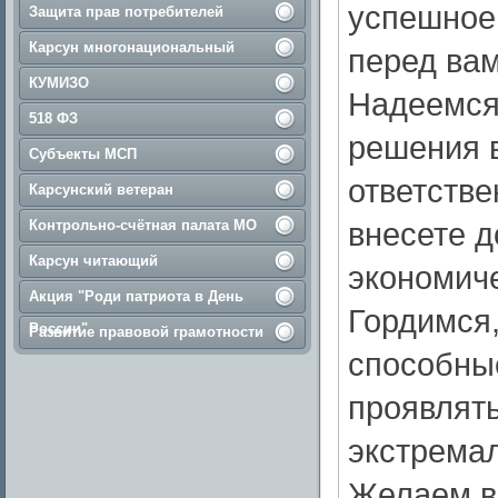
успешное 
Защита прав потребителей
Карсун многонациональный
перед вам
КУМИЗО
Надеемся,
518 ФЗ
решения 
Субъекты МСП
ответстве
Карсунский ветеран
внесете д
Контрольно-счётная палата МО
Карсун читающий
экономиче
Акция "Роди патриота в День
Гордимся,
России"
Развитие правовой грамотности
способные
проявлят
экстрема
Желаем в