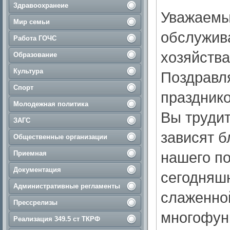
Здравоохранеие
Уважаемы
Мир семьи
обслужив
Работа ГОЧС
хозяйства
Образование
Культура
Поздравл
Спорт
праздник
Молодежная политика
Вы трудит
ЗАГС
зависят б
Общественные организации
нашего по
Приемная
Документация
сегодняш
Административные регламенты
слаженно
Прессрелизы
многофун
Реализация 349.5 ст ТКРФ