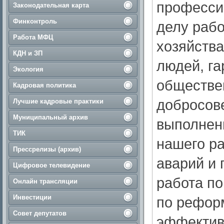
професси
Законодательная карта
Финконтроль
делу раб
Работа МФЦ
хозяйства
КДН и ЗП
людей, га
Экология
обществе
Кадровая политика
добросов
Лучшие кадровые практики
Муниципальный архив
выполнен
ТИК
нашего р
Прессрелизы (архив)
аварий и 
Цифровое телевидение
работа п
Онлайн трансляции
Инвестиции
по рефор
Совет депутатов
эффективн