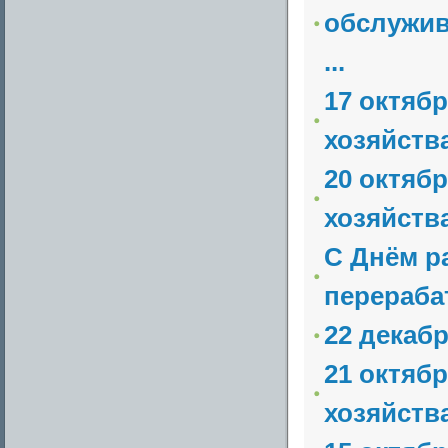
обслужив
...
17 октяб
хозяйств
20 октяб
хозяйств
С Днём р
перераб
22 декабр
21 октяб
хозяйств