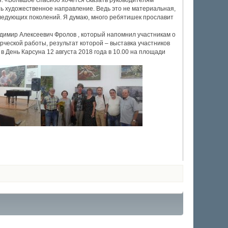
: «Большое спасибо хочется сказать руководителям
ть художественное направление. Ведь это не материальная,
следующих поколений. Я думаю, много ребятишек прославит
димир Алексеевич Фролов , который напомнил участникам о
ческой работы, результат которой – выставка участников
в День Карсуна 12 августа 2018 года в 10.00 на площади
0
1
2
3
4
5
(голосов: 0)
(голосов: 0)