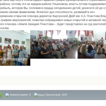
ар свою картину и поблагодарил администрацию муниципального образования
 района, потому что не каждом районе Ульяновска, власть готова поддержива
прибыль, которую Вы, положив в сердца сегодняшних детей, донесете её до 
землю своими фамилиями. Всем Бог дал способности, развивайте их».
ремонию открытия пленэра директор Карсунской ДШИ им. А.А. Пластова Вла
 графике мероприятий, пожелав собравшимся новых открытий и активной твор
ого пленэра «Земля Аркадия Пластова» - будет представлен на суд зрителей 
оселка.
Комментариев:
0
Просмотров: 1837