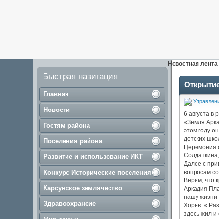
Новостная лента
Быстрая навигация
Открытие
Главная
Управлени
Новости
6 августа в
«Земля Арка
Гостям района
этом году о
детских шко
Поселения района
Церемония о
Солдаткина,
Развитие и использование ИКТ
Далее с при
Конкурс Исторические поселения
вопросам со
Верим, что 
Карсунское землячество
Аркадия Пла
нашу жизни 
Здравоохранеие
Хорев: « Ра
здесь жил и