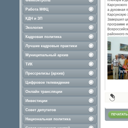
Финконтроль
пленэра в д
Карсунского
Работа МФЦ
а духовная 
Карсунскую 
КДН и ЗП
Завершил це
программе и
Экология
Всероссийск
районного п
Кадровая политика
Лучшие кадровые практики
Муниципальный архив
ТИК
Прессрелизы (архив)
Цифровое телевидение
Онлайн трансляции
Инвестиции
Совет депутатов
ПЕЧАТАТЬ
Национальная политика