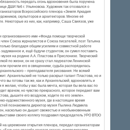
обязанность передать огонь вдохновения была поручена
ице ДШИ №6 г. Ульяновска. Художник так отозвался о
организаторов Всероссийского пленэра «Земля Аркадия
удожников, скульпторов и архитекторов. Многие её
е. Некоторые из них, как, например, Саша Свиязов, уже
и организованного ими «Фонда помощи творческой
 член Союза журналистов и Союза писателей, поэт Татьяна
 только благодаря общим усилиям и совместной работе
задуманное и, ещё будучи студентом, он сумел поставить
 музея на родине А.А. Пластова в Прислонихе. Творческий
улкой по жизни, он не сразу стал лауреатом Ленинской
тели прочили его в священники, судьба распорядилась
 Архангельского – преподавателя рисования. Не всякий
жит. Архангельский не только раскрыл талант Пластова, но и
что вы готовы так же, как и Архангельский, вдохновлять и
м я желаю, чтобы у вас была мечта, которая бы вела вас по
будет врачом, но чувство прекрасного, которое передают вам
това, дышите его воздухом, ходите по его земле».
ико-художественного музея, где в настоящее время
гостей познакомила директор музея Пылина Людмила
ен, насколько он дышит свежестью и необыкновенным
 выставки своего коллегу поздравил председатель УРО ВТОО
й на церемонии открытия пленэра, передал организаторам