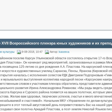
 XVII Всероссийского пленэра юных художников и их преп
е культуры
9-08-2018, 10:47
Автор:
kaseeva
 районном поселке Карсун Ульяновской области состоялось открытие 17-го Вс
дия Пластова». Он начинает ряд мероприятий, организованных в рамках Меж
на посвящена 125-летию со дня рождения А.А. Пластова. На карсунский плен
л искусств и художественных училищ Саранска, Пензы, Яранска (Кировской обл
ткрытия началась с исполнения солистом РДК Дмитрием Подгорновым «Гимн
 и музыкального выступления коллектива народной песни «Карсунские наигр
ветственным словом к участникам пленэра обратились представители админ
циального развития Ирина Александровна Романова: «Мы рады видеть среди г
красота Карсуна и Сурского района появится на ваших полотнах, которые ув
стова. Желаю вам здоровья, творческих успехов, счастья и много впечатлений,
незабываемой и счастливой». Начальник МКУ «Управление по делам культур
зрешите в этот теплый августовский день поприветствовать Вас на нашей уди
 создавал свои полотна Аркадий Пластова, а поэт-земляк Николай Языков пи