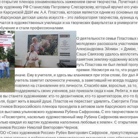
 открытие пленэра ознаменовалось зажжением свечи творчества. Почетная 
у художнику РФ Станиславу Петровичу Слесарскому, который вручил его учен
и Карсунской ДШИ им. А.А. Пластова, которая является одним из основных 
«Карсунская детская школа искусств – это лаборатория творчества, кузница х
учатся в художественных училищах и на творческих факультетах в университет
бучение и стали профессионалами.
О деятельности семьи Пластовых 
молодежи» рассказала участникам
Александровна Эйхман : « Думаю,
Саше Свиязову удалось воплотить 
памятник земляку-художнику возле
путь Пластова не был легкой прог
премии. Несмотря на то, что роди
иначе. Ему в учителя, и здесь мы кланяемся при этом слове, бог дал
учитель заметит склонности ученика, а заметивший не всегда поддер
повлиял на становление его личности. Спасибо вам, взрослые, за то, 
поддерживать своих учеников, раз приехали сюда к нам. Ребята, я ва
се вы станете художниками: кто-то десантником, кто-то архитектором, кто-то 
еля, будет жить в вашей душе. Пластов не перестает удивлять. Смотрите Плас
стников Всероссийского пленэра проходила в актовом зале Карсунского истор
ся выставка ульяновского художника Рубена Сафронова. С его творчеством 
: «Посмотрите, насколько художественный мир Рубена Сафронова многогран
олько каждая из картин художника наполнена любовью к земле». С открытием
ников России» Николай Викторович Чернов.
ОО «Союз художников России» Рубен Викторович Сафронов , присутствующи