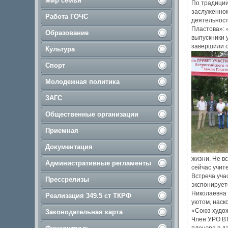
Мир семьи
По традиции
заслуженном
Работа ГОЧС
деятельност
Пластова»: 
Образование
выпускники 
завершили о
Культура
Спорт
Молодежная политика
ЗАГС
Общественные организации
Приемная
Документация
жизни. Не в
Административные регламенты
сейчас учит
Встреча уча
Прессрелизы
экспонирует
Николаевна 
Реализация 349.5 ст ТКРФ
уютом, наск
«Союз худож
Законодательная карта
Член УРО ВТ