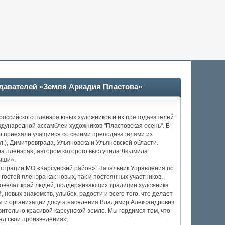
одавателей «Земля Аркадия Пластова»
ероссийского пленэра юных художников и их преподавателей
дународной ассамблеи художников "Пластовская осень". В
эр приехали учащиеся со своими преподавателями из
.), Димитровграда, Ульяновска и Ульяновской области.
а пленэра», автором которого выступила Людмила
ыши».
истрации МО «Карсунский район»: Начальник Управления по
остей пленэра как новых, так и постоянных участников.
ековечат край людей, поддерживающих традиции художника
 новых знакомств, улыбок, радости и всего того, что делает
ы и организации досуга населения Владимир Александрович
вительно красивой карсунской земле. Мы гордимся тем, что
сал свои произведения».