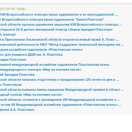
ОСТИ ПО ТЕМЕ:
VIII Всероссийского пленэра юных художников и их преподавателей ...
X Всероссийского пленэра юных художников "Земля Пластова"
кой области прошла церемония закрытия XVII Всероссийского пленэра ...
 открылся 16-й детско-юношеский пленэр «Земля Аркадия Пластова»
, пленэр!
я в Прислонихе Ульяновской области откроется новый музей А. Пласт ...
инансовой деятельности НКО "Фонд поддержки творческой молодежи им ...
дная ассамблея художников «Пластовская осень»
сс для учащихся ДШИ им. А. Пластова.
кадия Пластова»
первой международной ассамблеи художников Пластовская осень
международного пленэра «Мир на кончике кисти»
ей Аркадия Пластова
кой области началась подготовка к празднованию 125-летия со дня р ...
т с Пластовым
ской области названы имена лауреатов Международной премии в област ...
дный пленэр «Мир на кончике кисти»
кой области готовятся к проведению VIII Международной ассамблеи х ...
остем VII Международной ассамблеи художников «Пластовская осень» ...
дения А.А. Пластова»