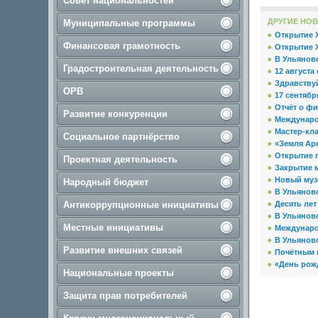
Совет национальностей
ДРУГИЕ НОВ
Муниципальные программы
Открытие X
Финансовая грамотность
Открытие 
В Ульяновс
Градостроительная деятельность
12 августа
Здравствуй
ОРВ
17 сентябр
Отчёт о ф
Развитие конкуренции
Междунаро
Мастер-кла
Социальное партнёрство
«Земля Ар
Открытие 
Проектная деятельность
Закрытие 
Новый муз
Народный бюджет
В Ульяновс
Антикоррупционные инициативы
Десять ле
В Ульянов
Местные инициативы
Междунаро
В Ульяновс
Развитие внешних связей
Почётным г
«День рож
Национальные проекты
Защита прав потребителей