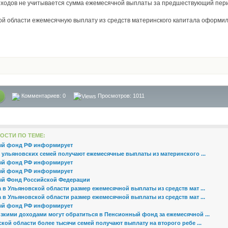
оходов не учитывается сумма ежемесячной выплаты за предшествующий пер
ой области ежемесячную выплату из средств материнского капитала оформи
Комментариев:
0
Просмотров: 1011
ОСТИ ПО ТЕМЕ:
ый фонд РФ информирует
 ульяновских семей получают ежемесячные выплаты из материнского ...
ый фонд РФ информирует
ый фонд РФ информирует
й Фонд Российской Федерации
а в Ульяновской области размер ежемесячной выплаты из средств мат ...
а в Ульяновской области размер ежемесячной выплаты из средств мат ...
ый фонд РФ информирует
зкими доходами могут обратиться в Пенсионный фонд за ежемесячной ...
кой области более тысячи семей получают выплату на второго ребе ...