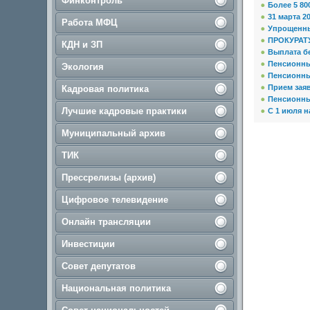
Финконтроль
Более 5 80
31 марта 2
Работа МФЦ
Упрощенны
ПРОКУРАТ
КДН и ЗП
Выплата б
Пенсионн
Экология
Пенсионн
Прием заяв
Кадровая политика
Пенсионн
Лучшие кадровые практики
С 1 июля 
Муниципальный архив
ТИК
Прессрелизы (архив)
Цифровое телевидение
Онлайн трансляции
Инвестиции
Совет депутатов
Национальная политика