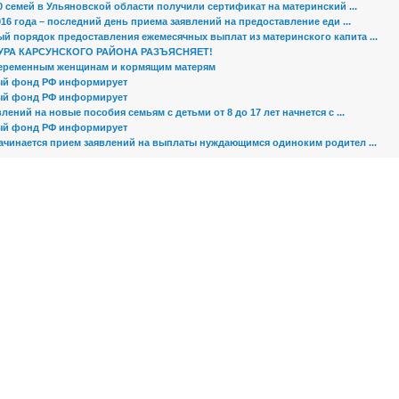
0 семей в Ульяновской области получили сертификат на материнский ...
016 года – последний день приема заявлений на предоставление еди ...
й порядок предоставления ежемесячных выплат из материнского капита ...
УРА КАРСУНСКОГО РАЙОНА РАЗЪЯСНЯЕТ!
еременным женщинам и кормящим матерям
ый фонд РФ информирует
ый фонд РФ информирует
лений на новые пособия семьям с детьми от 8 до 17 лет начнется с ...
ый фонд РФ информирует
начинается прием заявлений на выплаты нуждающимся одиноким родител ...