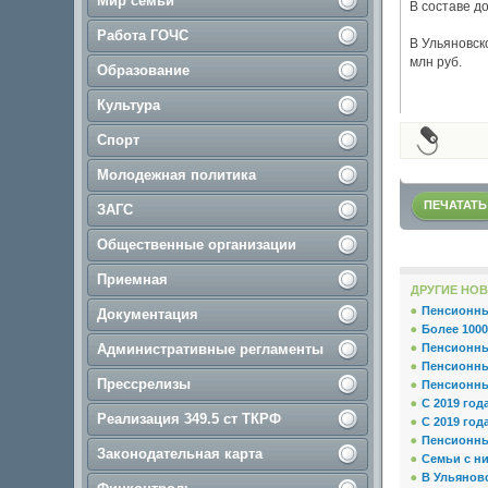
Мир семьи
В составе д
Работа ГОЧС
В Ульяновск
млн руб.
Образование
Культура
Спорт
Молодежная политика
ПЕЧАТАТЬ
ЗАГС
Общественные организации
Приемная
ДРУГИЕ НОВ
Пенсионн
Документация
Более 1000
Административные регламенты
Пенсионн
Пенсионн
Прессрелизы
Пенсионны
С 2019 год
Реализация 349.5 ст ТКРФ
С 2019 год
Пенсионн
Законодательная карта
Семьи с ни
В Ульяновс