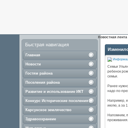
Новостная лента
Быстрая навигация
Изменилс
Главная
Информа
Новости
Семьи Ульян
ребенок рож
Гостям района
семьи.
Поселения района
Ранее нужно
надо по-пре
Развитие и использование ИКТ
Конкурс Исторические поселения
Например, е
июлю, а за 
Карсунское землячество
Напомним, п
Здравоохранеие
проживания.