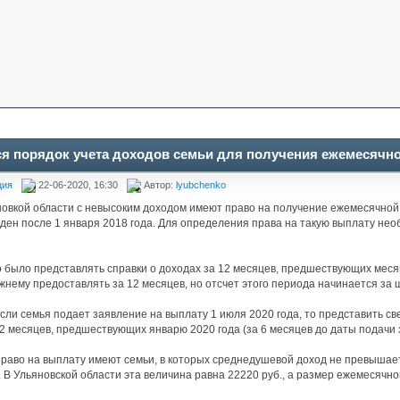
я порядок учета доходов семьи для получения ежемесячно
ция
22-06-2020, 16:30
Автор:
lyubchenko
овкой области с невысоким доходом имеют право на получение ежемесячной 
ден после 1 января 2018 года. Для определения права на такую выплату нео
 было представлять справки о доходах за 12 месяцев, предшествующих месяц
жнему предоставлять за 12 месяцев, но отсчет этого периода начинается за 
сли семья подает заявление на выплату 1 июля 2020 года, то представить с
12 месяцев, предшествующих январю 2020 года (за 6 месяцев до даты подачи за
раво на выплату имеют семьи, в которых среднедушевой доход не превышае
 В Ульяновской области эта величина равна 22220 руб., а размер ежемесячно