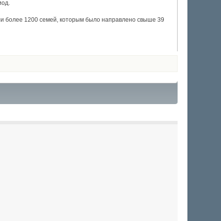
иод.
ли более 1200 семей, которым было направлено свыше 39
0
1
2
3
4
5
(голосов: 0)
(голосов: 0)