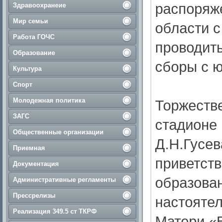
распоряж
Здравоохранеие
Мир семьи
области с
Работа ГОЧС
проводит
Образование
сборы с 
Культура
Спорт
Молодежная политика
Торжестве
ЗАГС
стадионе
Общественные организации
Д.Н.Гусев
Приемная
приветст
Документация
образова
Административные регламенты
Прессрелизы
настоятел
Реализация 349.5 ст ТКРФ
Матери «В