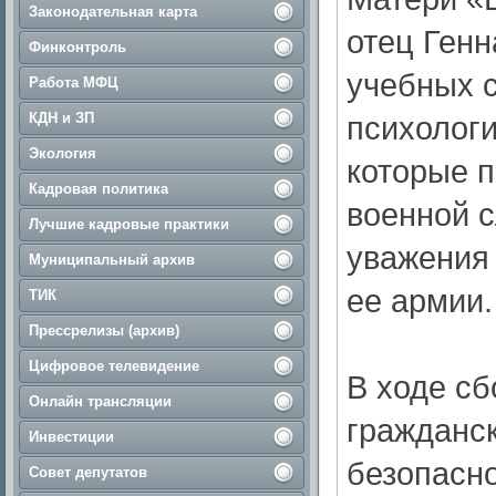
Законодательная карта
отец Генн
Финконтроль
учебных 
Работа МФЦ
КДН и ЗП
психологи
Экология
которые 
Кадровая политика
военной с
Лучшие кадровые практики
уважения
Муниципальный архив
ее армии.
ТИК
Прессрелизы (архив)
Цифровое телевидение
В ходе сб
Онлайн трансляции
гражданск
Инвестиции
безопасно
Совет депутатов