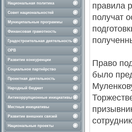
правила 
Национальная политика
Совет национальностей
получат о
Муниципальные программы
подготовк
Финансовая грамотность
полученн
Градостроительная деятельность
ОРВ
Развитие конкуренции
Право по
Социальное партнёрство
было пред
Проектная деятельность
Муленкову
Народный бюджет
Торжеств
Антикоррупционные инициативы
призывник
Местные инициативы
Развитие внешних связей
сотрудник
Национальные проекты