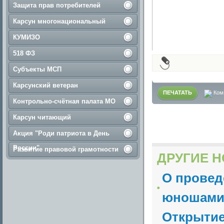
Защита прав потребителей
Карсун многонациональный
КУМИЗО
518 ФЗ
Субъекты МСП
Карсунский ветеран
ПЕЧАТАТЬ
Ком
Контрольно-счётная палата МО
Карсун читающий
Акция "Роди патриота в День
России"
Развитие правовой грамотности
ДРУГИЕ Н
О провед
юношами 
Открытие