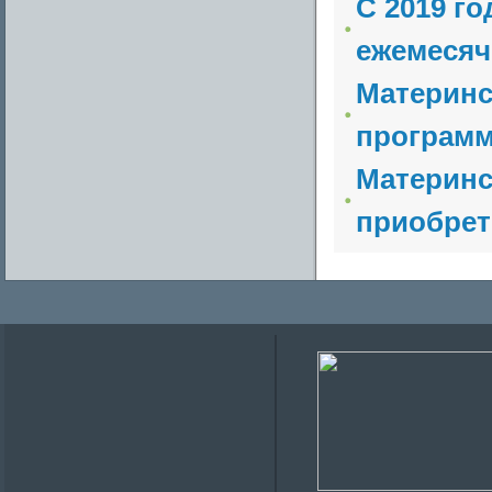
С 2019 г
ежемесяч
Материнс
программ
Материнс
приобрет