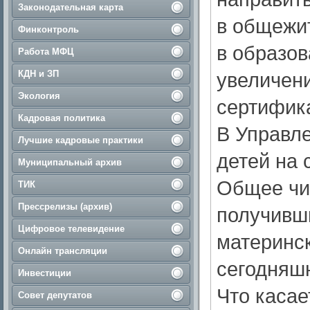
Законодательная карта
в общежи
Финконтроль
в образов
Работа МФЦ
КДН и ЗП
увеличен
Экология
сертифик
Кадровая политика
В Управле
Лучшие кадровые практики
детей на 
Муниципальный архив
Общее чи
ТИК
Прессрелизы (архив)
получивш
Цифровое телевидение
материнск
Онлайн трансляции
сегодняшн
Инвестиции
Что каса
Совет депутатов