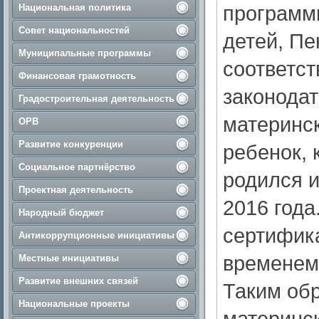
программ
Национальная политика
Совет национальностей
детей, Пе
Муниципальные программы
соответс
Финансовая грамотность
законодат
Градостроительная деятельность
материнс
ОРВ
Развитие конкуренции
ребенок, 
Социальное партнёрство
родился 
Проектная деятельность
2016 года
Народный бюджет
сертифика
Антикоррупционные инициативы
временем
Местные инициативы
Развитие внешних связей
Таким об
Национальные проекты
материнск