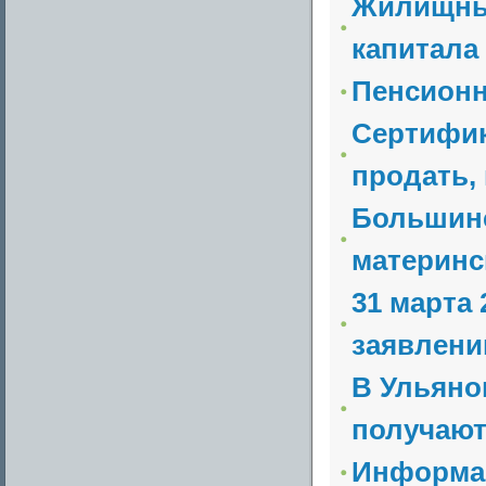
Жилищные
капитала 
Пенсионн
Сертифик
продать,
Большинс
материнск
31 марта
заявлений
В Ульяно
получают 
Информа