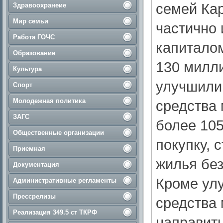
семей Кар
Здравоохранеие
Мир семьи
частично
Работа ГОЧС
капитало
Образование
130 милл
Культура
улучшили
Спорт
Молодежная политика
средства 
ЗАГС
более 10
Общественные организации
покупку, 
Приемная
жилья без
Документация
Кроме ул
Административные регламенты
Прессрелизы
средства 
Реализация 349.5 ст ТКРФ
направить