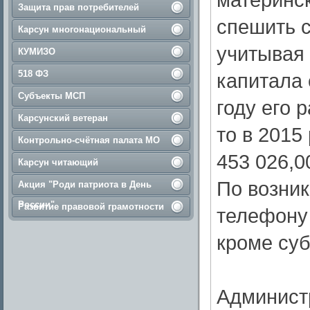
Защита прав потребителей
спешить с
Карсун многонациональный
учитывая 
КУМИЗО
518 ФЗ
капитала 
Субъекты МСП
году его 
Карсунский ветеран
то в 2015
Контрольно-счётная палата МО
453 026,0
Карсун читающий
По возни
Акция "Роди патриота в День
России"
Развитие правовой грамотности
телефону 
кроме суб
Админист