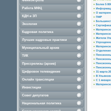
Финконтроль
Более 5 80
Работа МФЦ
Информац
О материн
КДН и ЗП
ПФР
Большинст
Экология
Сертифика
Материнск
Кадровая политика
Матерински
Жители Уль
Лучшие кадровые практики
Упрощенны
Материнск
Муниципальный архив
Отделение 
Пенсионны
ТИК
Пенсионны
Прессрелизы (архив)
Пенсионн
Пенсионны
Цифровое телевидение
31 марта 2
В Ульяновс
Онлайн трансляции
С 1 января
Матерински
Инвестиции
Совет депутатов
Национальная политика