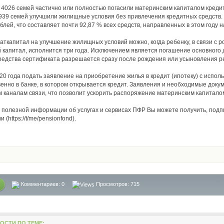
а 4026 семей частично или полностью погасили материнским капиталом креди
939 семей улучшили жилищные условия без привлечения кредитных средств.
ублей, что составляет почти 92,87 % всех средств, направленных в этом году
аткапитал на улучшение жилищных условий можно, когда ребенку, в связи с 
 капитал, исполнится три года. Исключением является погашение основного д
редства сертификата разрешается сразу после рождения или усыновления р
20 года подать заявление на приобретение жилья в кредит (ипотеку) с испо
енно в банке, в котором открывается кредит. Заявления и необходимые док
 каналам связи, что позволит ускорить распоряжение материнским капитало
полезной информации об услугах и сервисах ПФР Вы можете получить, под
 (https://t/me/pensionfond).
Комментариев:
0
Просмотров: 715
ОСТИ ПО ТЕМЕ: