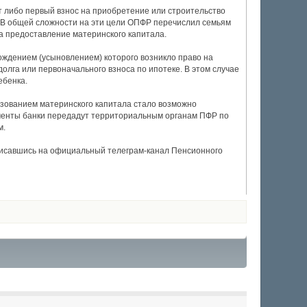
т либо первый взнос на приобретение или строительство
 В общей сложности на эти цели ОПФР перечислил семьям
 на предоставление материнского капитала.
рождением (усыновлением) которого возникло право на
олга или первоначального взноса по ипотеке. В этом случае
ебенка.
льзованием материнского капитала стало возможно
ументы банки передадут территориальным органам ПФР по
м.
писавшись на официальный телеграм-канал Пенсионного
0
1
2
3
4
5
(голосов: 0)
(голосов: 0)