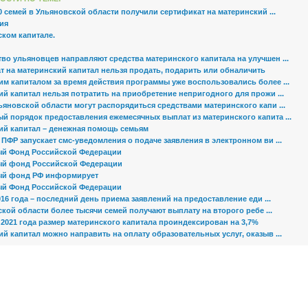
0 семей в Ульяновской области получили сертификат на материнский ...
ия
ском капитале.
во ульяновцев направляют средства материнского капитала на улучшен ...
т на материнский капитал нельзя продать, подарить или обналичить
им капиталом за время действия программы уже воспользовались более ...
й капитал нельзя потратить на приобретение непригодного для прожи ...
яновской области могут распорядиться средствами материнского капи ...
й порядок предоставления ежемесячных выплат из материнского капита ...
ий капитал – денежная помощь семьям
ПФР запускает смс-уведомления о подаче заявления в электронном ви ...
й Фонд Российской Федерации
й фонд Российской Федерации
ый фонд РФ информирует
й Фонд Российской Федерации
016 года – последний день приема заявлений на предоставление еди ...
кой области более тысячи семей получают выплату на второго ребе ...
 2021 года размер материнского капитала проиндексирован на 3,7%
й капитал можно направить на оплату образовательных услуг, оказыв ...