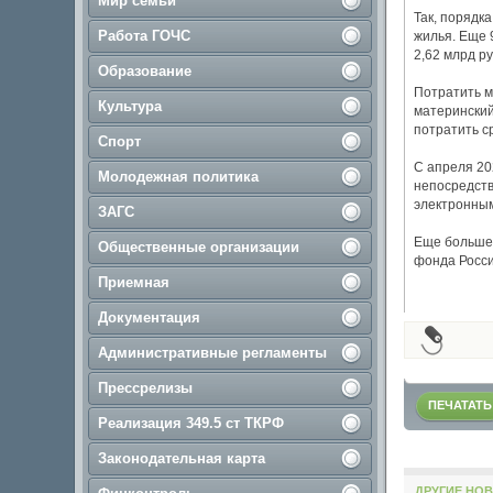
Мир семьи
Так, порядк
Работа ГОЧС
жилья. Еще 
2,62 млрд р
Образование
Потратить м
Культура
материнский
потратить с
Спорт
С апреля 20
Молодежная политика
непосредств
электронным
ЗАГС
Еще больше 
Общественные организации
фонда России
Приемная
Документация
Административные регламенты
Прессрелизы
ПЕЧАТАТЬ
Реализация 349.5 ст ТКРФ
Законодательная карта
ДРУГИЕ НОВ