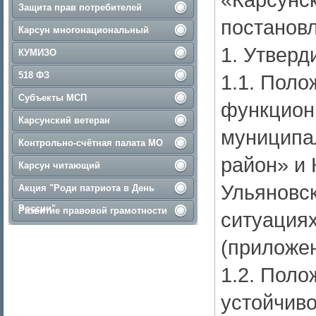
Защита прав потребителей
постановл
Карсун многонациональный
1. Утверд
КУМИЗО
518 ФЗ
1.1. Поло
Субъекты МСП
функцион
Карсунский ветеран
муниципа
Контрольно-счётная палата МО
район» и 
Карсун читающий
Ульяновс
Акция "Роди патриота в День
России"
Развитие правовой грамотности
ситуациях
(приложен
1.2. Пол
устойчив