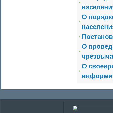
населени
О порядк
населени
Постанов
О провед
чрезвыча
О своевр
информи