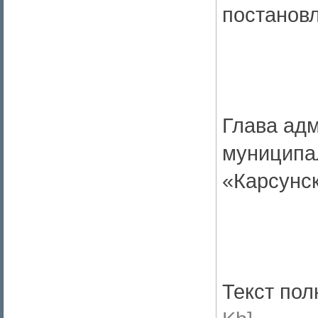
постановл
Глава ад
муниципа
«Карсунс
Текст по