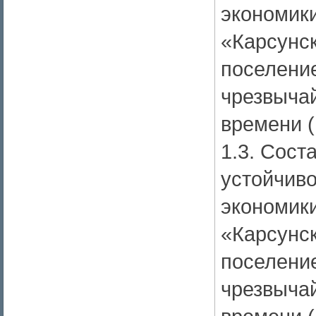
экономик
«Карсунск
поселение
чрезвычай
времени 
1.3. Сос
устойчив
экономик
«Карсунск
поселение
чрезвычай