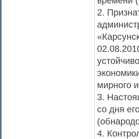
времени 
2. Призна
админист
«Карсунск
02.08.20
устойчив
экономик
мирного и
3. Настоя
со дня ег
(обнародо
4. Контро