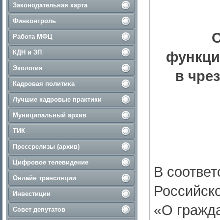
Законодательная карта
Финконтроль
О
Работа МФЦ
КДН и ЗП
функци
Экология
в чре
Кадровая политика
Лучшие кадровые практики
Муниципальный архив
ТИК
Прессрелизы (архив)
Цифровое телевидение
В соотве
Онлайн трансляции
Российск
Инвестиции
«О гражда
Совет депутатов