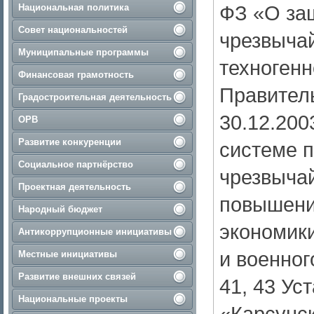
ФЗ «О защ
Национальная политика
Совет национальностей
чрезвыча
Муниципальные программы
техногенн
Финансовая грамотность
Правител
Градостроительная деятельность
30.12.200
ОРВ
Развитие конкуренции
системе 
Социальное партнёрство
чрезвычай
Проектная деятельность
повышени
Народный бюджет
экономик
Антикоррупционные инициативы
и военног
Местные инициативы
Развитие внешних связей
41, 43 Ус
Национальные проекты
«Карсунс