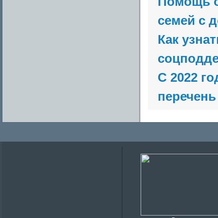
Помощь о
семей с 
Как узнат
соцподде
С 2022 г
перечень