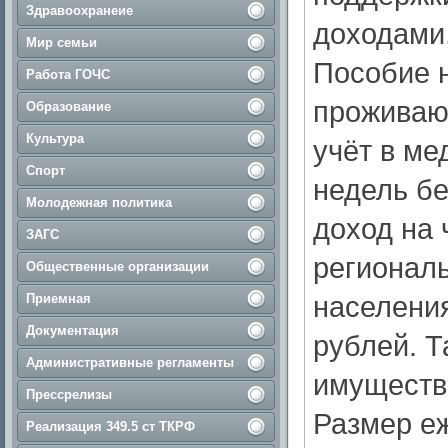
Здравоохранеие
доходами,
Мир семьи
Пособие 
Работа ГОЧС
проживаю
Образование
Культура
учёт в ме
Спорт
недель б
Молодежная политика
доход на 
ЗАГС
регионал
Общественные организации
населения
Приемная
Документация
рублей. Т
Административные регламенты
имуществ
Прессрелизы
Размер е
Реализация 349.5 ст ТКРФ