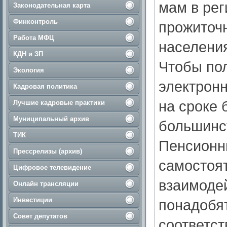
мам в рег
Законодательная карта
Финконтроль
прожиточ
Работа МФЦ
населения
КДН и ЗП
Чтобы пол
Экология
электронн
Кадровая политика
на сроке 
Лучшие кадровые практики
Муниципальный архив
большинс
ТИК
Пенсионн
Прессрелизы (архив)
самостоя
Цифровое телевидение
взаимодей
Онлайн трансляции
Инвестиции
понадобят
Совет депутатов
соответс