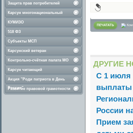
Защита прав потребителей
Карсун многонациональный
КУМИЗО
ПЕЧАТАТЬ
Ком
518 ФЗ
Субъекты МСП
Карсунский ветеран
Контрольно-счётная палата МО
ДРУГИЕ Н
Карсун читающий
С 1 июля
Акция "Роди патриота в День
выплаты 
России"
Развитие правовой грамотности
Регионал
России на
Прием за