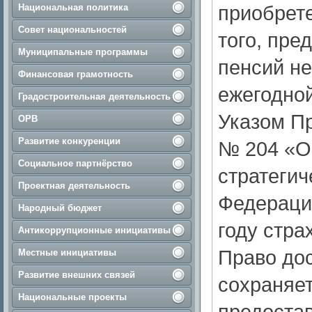
приобрет
Национальная политика
Совет национальностей
того, пре
Муниципальные программы
пенсий н
Финансовая грамотность
ежегодной
Градостроительная деятельность
Указом Пр
ОРВ
Развитие конкуренции
№ 204 «О
Социальное партнёрство
стратегич
Проектная деятельность
Федерации
Народный бюджет
году стра
Антикоррупционные инициативы
Право до
Местные инициативы
Развитие внешних связей
сохраняет
Национальные проекты
предостав