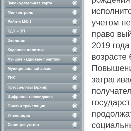
Законодательная карта
исполнитс
Финконтроль
учетом п
Работа МФЦ
КДН и ЗП
право вый
Экология
2019 года
Кадровая политика
возрасте 6
Лучшие кадровые практики
Повышени
Муниципальный архив
затрагив
ТИК
Прессрелизы (архив)
получател
Цифровое телевидение
государс
Онлайн трансляции
продолжа
Инвестиции
социальны
Совет депутатов