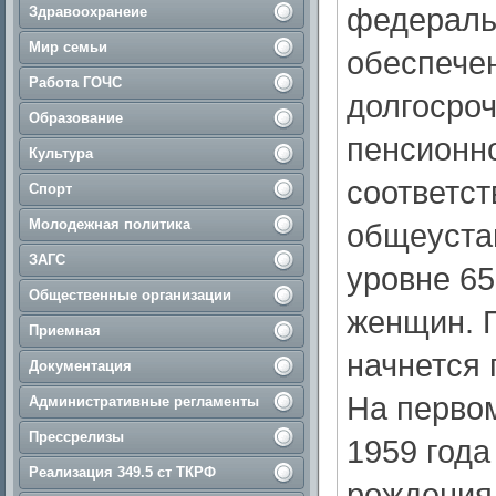
федераль
Здравоохранеие
Мир семьи
обеспече
Работа ГОЧС
долгосро
Образование
пенсионн
Культура
соответст
Спорт
Молодежная политика
общеуста
ЗАГС
уровне 65
Общественные организации
женщин. 
Приемная
начнется 
Документация
На первом
Административные регламенты
Прессрелизы
1959 года
Реализация 349.5 ст ТКРФ
рождения,