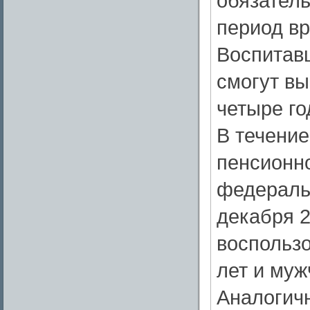
обязател
период в
Воспитав
смогут вы
четыре го
В течени
пенсионно
федераль
декабря 2
воспольз
лет и муж
Аналогичн