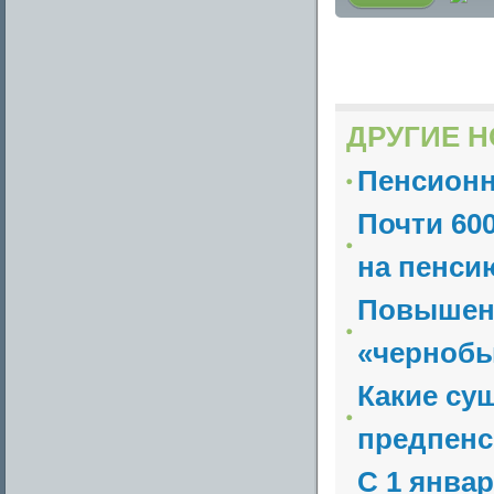
ДРУГИЕ Н
Пенсион
Почти 60
на пенсию
Повышени
«чернобы
Какие су
предпенс
С 1 янва