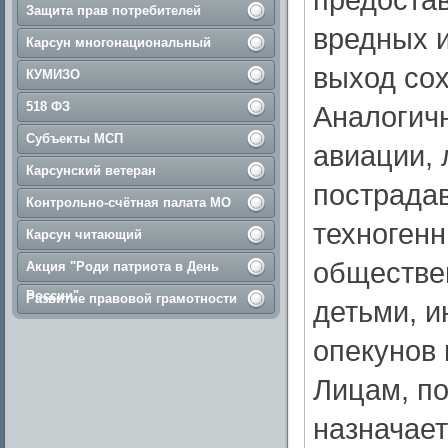
Защита прав потребителей
вредных и
Карсун многонациональный
выход сох
КУМИЗО
518 ФЗ
Аналогичн
Субъекты МСП
авиации, 
Карсунский ветеран
пострада
Контрольно-счётная палата МО
техногенн
Карсун читающий
обществе
Акция "Роди патриота в День
России"
Развитие правовой грамотности
детьми, и
опекунов 
Лицам, п
назначает